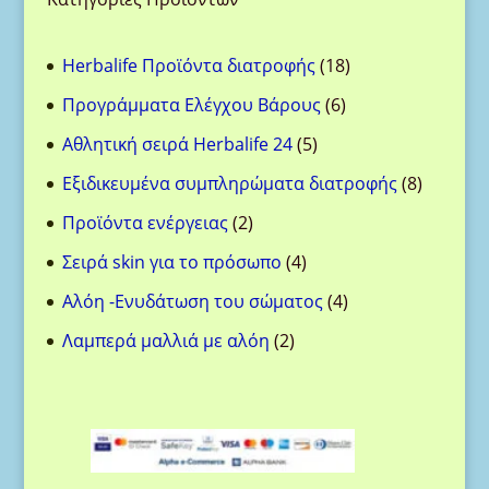
18
Herbalife Προϊόντα διατροφής
18
προϊόντα
6
Προγράμματα Ελέγχου Βάρους
6
προϊόντα
5
Αθλητική σειρά Herbalife 24
5
προϊόντα
8
Eξιδικευμένα συμπληρώματα διατροφής
8
προϊόντ
2
Προϊόντα ενέργειας
2
προϊόντα
4
Σειρά skin για το πρόσωπο
4
προϊόντα
4
Aλόη -Ενυδάτωση του σώματος
4
προϊόντα
2
Λαμπερά μαλλιά με αλόη
2
προϊόντα