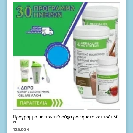
was:
τιμή
75.00 €.
είναι:
73.00 €.
Πρόγραμμα με πρωτεΐνούχα ροφήματα και τσάι 50
gr
125.00
€