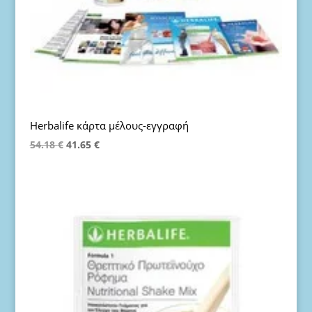
Herbalife κάρτα μέλους-εγγραφή
Original
Η
54.18
€
41.65
€
price
τρέχουσα
was:
τιμή
54.18 €.
είναι:
41.65 €.