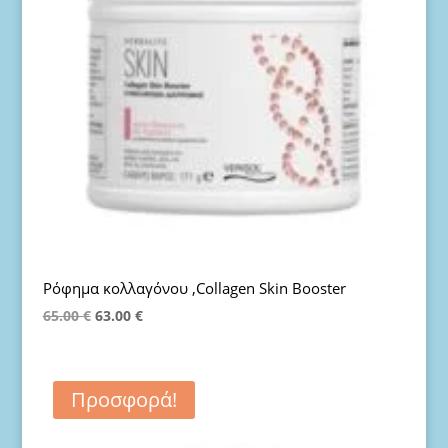
Ρόφημα κολλαγόνου ,Collagen Skin Booster
Original
Η
65.00
€
63.00
€
price
τρέχουσα
was:
τιμή
65.00 €.
είναι:
Προσφορά!
63.00 €.