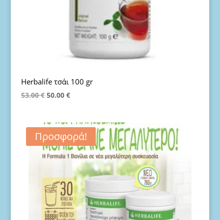
Ηerbalife τσάι 100 gr
Original
Η
53.00
€
50.00
€
price
τρέχουσα
was:
τιμή
53.00 €.
είναι:
Προσφορά!
50.00 €.