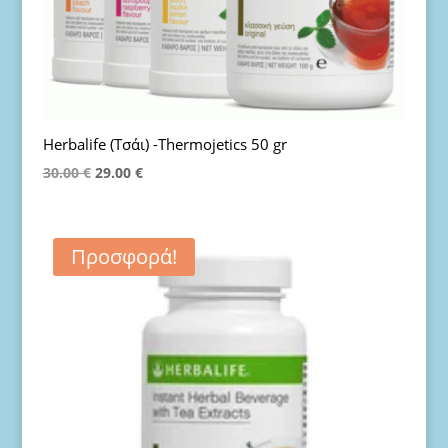
Herbalife (Τσάι) -Thermojetics 50 gr
Original
Η
30.00
€
29.00
€
price
τρέχουσα
was:
τιμή
30.00 €.
είναι:
Προσφορά!
29.00 €.