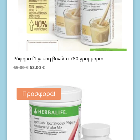
Ρόφημα f1 γεύση βανίλια 780 γραμμάρια
Original
Η
65.00
€
63.00
€
price
τρέχουσα
was:
τιμή
65.00 €.
είναι:
Προσφορά!
63.00 €.