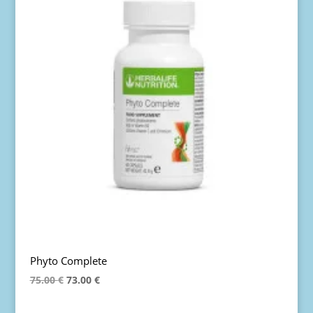
Phyto Complete
Original
Η
75.00
€
73.00
€
price
τρέχουσα