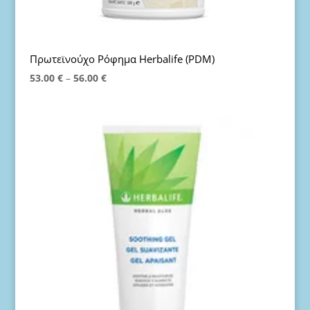
Πρωτεϊνούχο Ρόφημα Ηerbalife (PDM)
Price
53.00
€
–
56.00
€
range:
53.00 €
through
56.00 €