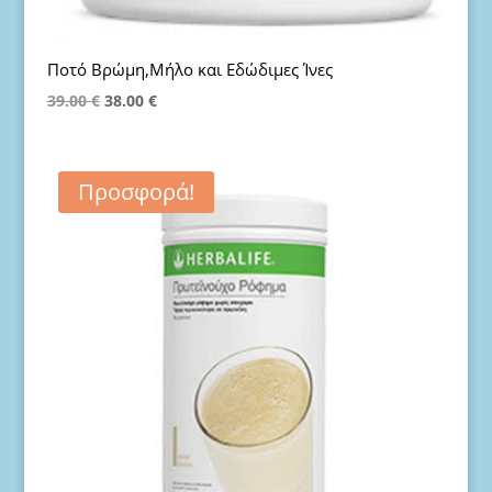
Ποτό Βρώμη,Μήλο και Εδώδιμες Ίνες
Original
Η
39.00
€
38.00
€
price
τρέχουσα
was:
τιμή
39.00 €.
είναι:
Προσφορά!
38.00 €.