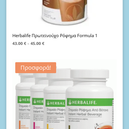
Herbalife Πρωτεϊνούχο Ρόφημα Formula 1
Price
43.00
€
–
45.00
€
range:
43.00 €
through
Προσφορά!
45.00 €