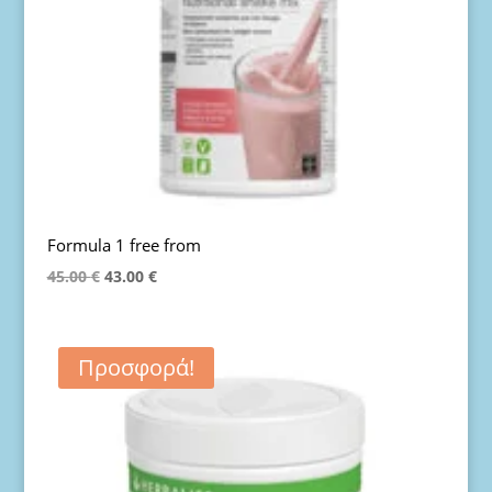
Formula 1 free from
Original
Η
45.00
€
43.00
€
price
τρέχουσα
was:
τιμή
45.00 €.
είναι:
Προσφορά!
43.00 €.