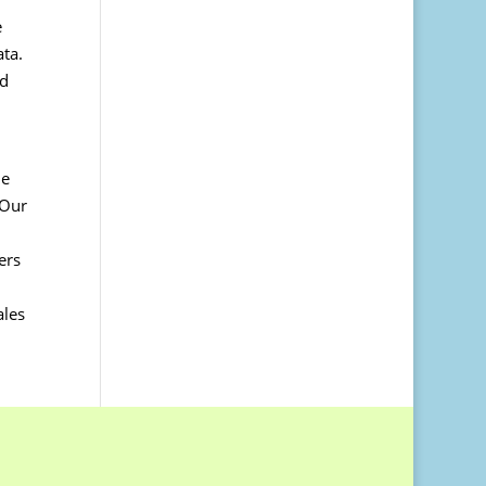
e
ata.
ed
he
.Οur
ers
ales