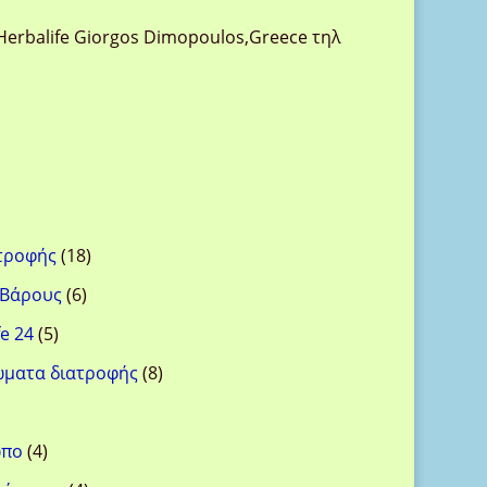
Herbalife Giorgos Dimopoulos,Greece τηλ
18
ατροφής
18
προϊόντα
6
 Βάρους
6
προϊόντα
5
e 24
5
προϊόντα
8
ώματα διατροφής
8
προϊόντα
ροϊόντα
4
ωπο
4
προϊόντα