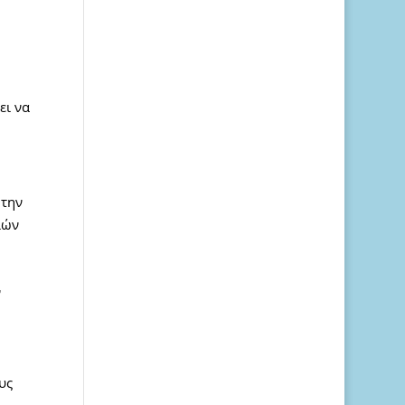
ει να
 την
ιών
ν
υς