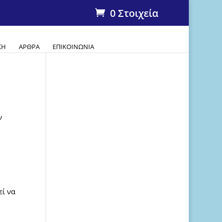
0 Στοιχεία
ΣΗ
ΆΡΘΡΑ
ΕΠΙΚΟΙΝΩΝΊΑ
ν
εί να