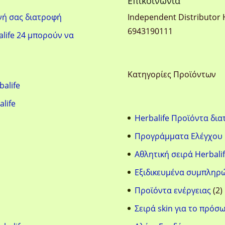
Eπικοινωνία
νή σας διατροφή
Ιndependent Distributor 
6943190111
life 24 μπορούν να
Κατηγορίες Προϊόντων
balife
alife
Herbalife Προϊόντα δι
Προγράμματα Ελέγχου
Αθλητική σειρά Herbalif
Eξιδικευμένα συμπληρ
2
Προϊόντα ενέργειας
2
π
Σειρά skin για το πρόσ