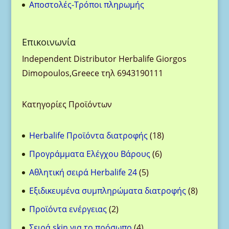
Aποστολές-Τρόποι πληρωμής
Eπικοινωνία
Ιndependent Distributor Herbalife Giorgos
Dimopoulos,Greece τηλ 6943190111
Κατηγορίες Προϊόντων
18
Herbalife Προϊόντα διατροφής
18
προϊόντα
6
Προγράμματα Ελέγχου Βάρους
6
προϊόντα
5
Αθλητική σειρά Herbalife 24
5
προϊόντα
8
Eξιδικευμένα συμπληρώματα διατροφής
8
προϊόντ
2
Προϊόντα ενέργειας
2
προϊόντα
4
Σειρά skin για το πρόσωπο
4