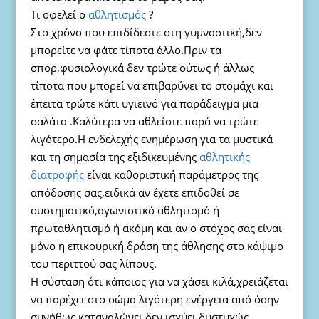
Τι οφελεί ο
αθλητισμός
?
Στο χρόνο που επιδίδεστε στη γυμναστική,δεν
μπορείτε να φάτε τίποτα άλλο.Πριν τα
σπορ,φυσιολογικά δεν τρώτε ούτως ή άλλως
τίποτα που μπορεί να επιβαρύνει το στομάχι και
έπειτα τρώτε κάτι υγιεινό για παράδειγμα μια
σαλάτα .Καλύτερα να αθλείστε παρά να τρώτε
λιγότερο.Η ενδελεχής ενημέρωση για τα μυστικά
και τη σημασία της εξιδικευμένης
αθλητικής
διατροφής
είναι καθοριστική παράμετρος της
απόδοσης σας,ειδικά αν έχετε επιδοθεί σε
συστηματικό,αγωνιστικό αθλητισμό ή
πρωταθλητισμό ή ακόμη και αν ο στόχος σας είναι
μόνο η επικουρική δράση της άθλησης στο κάψιμο
του περιττού σας λίπους.
Η σύσταση ότι κάποιος για να χάσει κιλά,χρειάζεται
να παρέχει στο σώμα λιγότερη ενέργεια από όσην
συνήθως καταναλώνει δεν ισχύει,δυστυχώς .