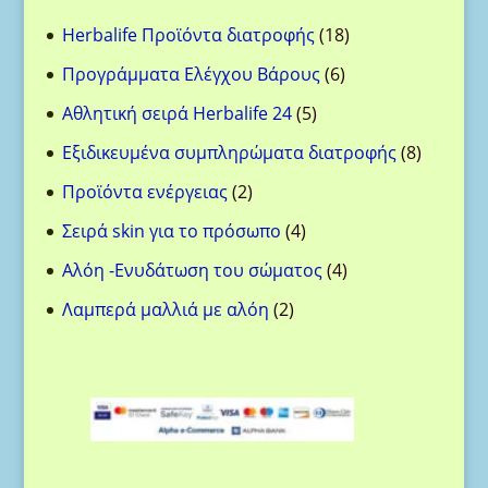
18
Herbalife Προϊόντα διατροφής
18
προϊόντα
6
Προγράμματα Ελέγχου Βάρους
6
προϊόντα
5
Αθλητική σειρά Herbalife 24
5
προϊόντα
8
Eξιδικευμένα συμπληρώματα διατροφής
8
προϊόντ
2
Προϊόντα ενέργειας
2
προϊόντα
4
Σειρά skin για το πρόσωπο
4
προϊόντα
4
Aλόη -Ενυδάτωση του σώματος
4
προϊόντα
2
Λαμπερά μαλλιά με αλόη
2
προϊόντα