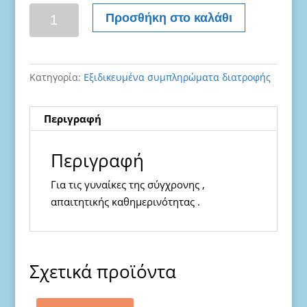
F2
Προσθήκη στο καλάθι
σύμπλεγμα
από
πολυβιταμίνες
Κατηγορία:
Eξιδικευμένα συμπληρώματα διατροφής
για
γυναίκες
ποσότητα
Περιγραφή
Περιγραφή
Για τις γυναίκες της σύγχρονης ,
απαιτητικής καθημερινότητας .
Σχετικά προϊόντα