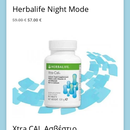
Herbalife Night Mode
Original
Η
59.00
€
57.00
€
price
τρέχουσα
was:
τιμή
59.00 €.
είναι:
57.00 €.
Xtra CAL Ασβέστιο