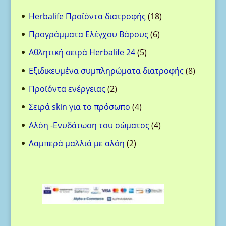
18
Herbalife Προϊόντα διατροφής
18
προϊόντα
6
Προγράμματα Ελέγχου Βάρους
6
προϊόντα
5
Αθλητική σειρά Herbalife 24
5
προϊόντα
8
Eξιδικευμένα συμπληρώματα διατροφής
8
προϊόντ
2
Προϊόντα ενέργειας
2
προϊόντα
4
Σειρά skin για το πρόσωπο
4
προϊόντα
4
Aλόη -Ενυδάτωση του σώματος
4
προϊόντα
2
Λαμπερά μαλλιά με αλόη
2
προϊόντα