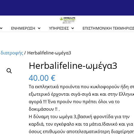
ΕΝΗΜΈΡΩΣΗ
ΥΠΗΡΕΣΊΕΣ
EΠΙΣΤΗΜΟΝΙΚΉ ΤΕΚΜΗΡΊΩ
 διατροφής
/ Herbalifeline-ωμέγα3
Herbalifeline-ωμέγα3
40.00
€
Τα εκπληκτικά προιόντα που κυκλοφορούν ήδη σ
εξωτερικό έρχονται σιγά-σιγά και και στην Ελληνι
αγορά !!! Ένα προιόν που πρέπει όλοι να το
δοκιμάσουν !! .
Η δύναμη του ωμέγα 3,βασική φροντίδα για την
καρδιά, τον εγκέφαλο και τα μάτια.Ιδανικό και για
όσους επιθυμούν αποτελεσματικότερη διαχείρησ