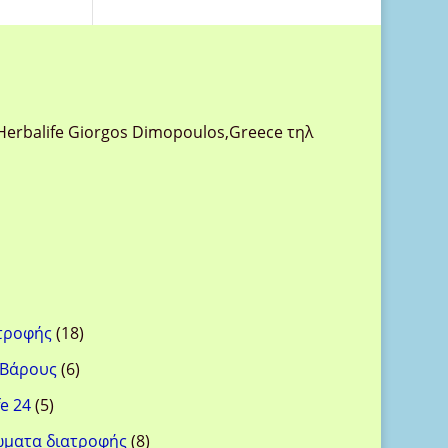
Herbalife Giorgos Dimopoulos,Greece τηλ
18
ατροφής
18
προϊόντα
6
 Βάρους
6
προϊόντα
5
e 24
5
προϊόντα
8
ώματα διατροφής
8