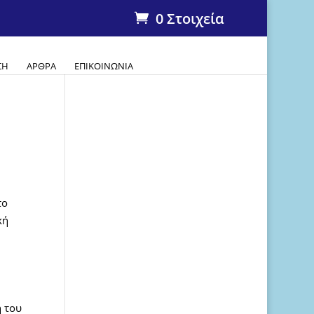
0 Στοιχεία
ΣΗ
ΆΡΘΡΑ
ΕΠΙΚΟΙΝΩΝΊΑ
το
κή
η του