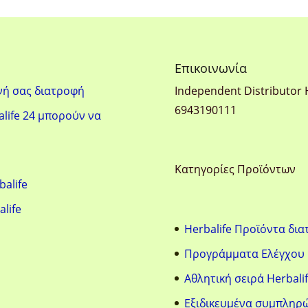
57.00 €.
73.00 €.
Eπικοινωνία
νή σας διατροφή
Ιndependent Distributor 
6943190111
life 24 μπορούν να
Κατηγορίες Προϊόντων
balife
alife
Herbalife Προϊόντα δι
Προγράμματα Ελέγχου
Αθλητική σειρά Herbalif
Eξιδικευμένα συμπληρ