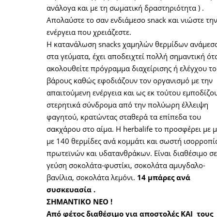
ανάλογα και με τη σωματική δραστηριότητα ) .
Απολαύστε το σαν ενδιάμεσο snack και νιώστε τη
ενέργεια που χρειάζεστε.
Η κατανάλωση snacks χαμηλών θερμίδων ανάμεσ
στα γεύματα, έχει αποδειχτεί πολλή σημαντική ότ
ακολουθείτε πρόγραμμα διαχείρισης ή ελέγχου τ
βάρους καθώς εφοδιάζουν τον οργανισμό με την
απαιτούμενη ενέργεια και ως εκ τούτου εμποδίζο
στερητικά σύνδρομα από την πολύωρη έλλειψη
φαγητού, κρατώντας σταθερά τα επίπεδα του
σακχάρου στο αίμα. Η herbalife το προσφέρει με 
με 140 θερμίδες ανά κομμάτι και σωστή ισορροπί
πρωτεϊνών και υδατανθράκων. Είναι διαθέσιμο σ
γεύση σοκολάτα-φυστίκι, σοκολάτα αμυγδαλο-
βανίλια, σοκολάτα λεμόνι.
14 μπάρες ανά
συσκευασία .
ΣΗΜΑΝΤΙΚΟ ΝΕΟ !
Από φέτος διαθέσιμο για αποστολές ΚΑΙ τους