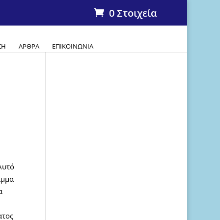
0 Στοιχεία
ΣΗ
ΆΡΘΡΑ
ΕΠΙΚΟΙΝΩΝΊΑ
Αυτό
αμμα
α
ατος