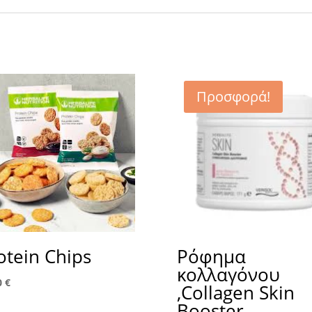
Προσφορά!
otein Chips
Ρόφημα
κολλαγόνου
0
€
,Collagen Skin
Booster