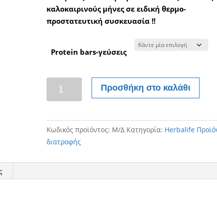
καλοκαιρινούς μήνες σε ειδική θερμο-
προστατευτική συσκευασία !!
Protein bars-γεύσεις
Protein
Προσθήκη στο καλάθι
bars
herbalife
ποσότητα
Κωδικός προϊόντος:
Μ/Δ
Κατηγορία:
Herbalife Προϊό
διατροφής
ς