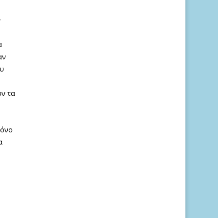
ν
α
αν
ου
υν τα
μόνο
α
ε