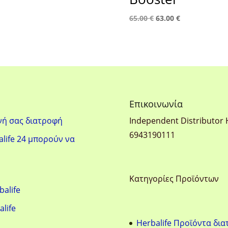
Original
Η
65.00
€
63.00
€
price
τρέχουσα
was:
τιμή
65.00 €.
είναι:
63.00 €.
Eπικοινωνία
νή σας διατροφή
Ιndependent Distributor 
6943190111
life 24 μπορούν να
Κατηγορίες Προϊόντων
balife
alife
Herbalife Προϊόντα δι