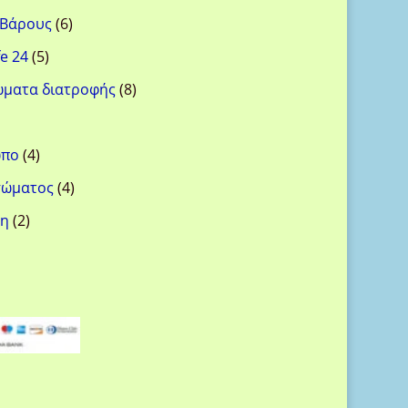
προϊόντα
6
 Βάρους
6
προϊόντα
5
e 24
5
προϊόντα
8
ώματα διατροφής
8
προϊόντα
ροϊόντα
4
ωπο
4
προϊόντα
4
σώματος
4
προϊόντα
2
όη
2
προϊόντα