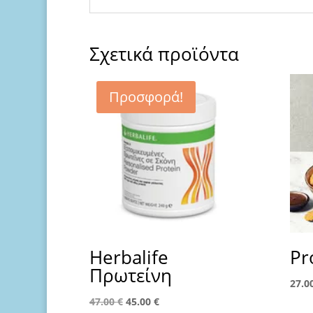
Σχετικά προϊόντα
Προσφορά!
Ηerbalife
Pr
Πρωτείνη
27.0
Original
Η
47.00
€
45.00
€