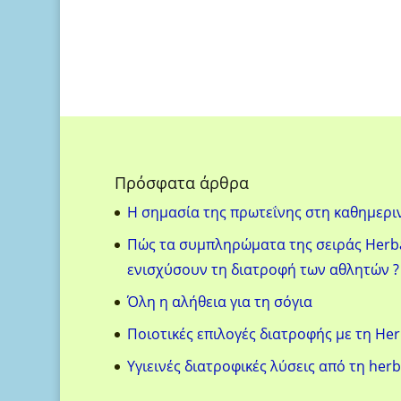
price
τρέχουσα
was:
τιμή
47.00 €.
είναι:
45.00 €.
Πρόσφατα άρθρα
H σημασία της πρωτεΐνης στη καθημερι
Πώς τα συμπληρώματα της σειράς Herba
ενισχύσουν τη διατροφή των αθλητών ?
Όλη η αλήθεια για τη σόγια
Ποιοτικές επιλογές διατροφής με τη Her
Υγιεινές διατροφικές λύσεις από τη herb