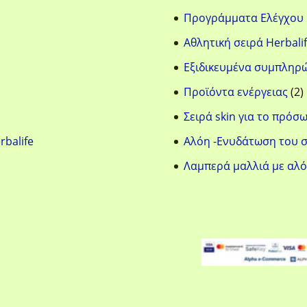
Προγράμματα Ελέγχου
Αθλητική σειρά Herbalif
Eξιδικευμένα συμπληρ
2
Προϊόντα ενέργειας
2
π
Σειρά skin για το πρόσ
rbalife
Aλόη -Ενυδάτωση του 
Λαμπερά μαλλιά με αλ