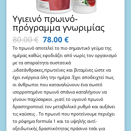
Υγιεινό πρωινό-
πρόγραμμα γνωριμίας
Original
Η
80.00
€
78.00
€
price
τρέχουσα
Το πρωινό αποτελεί το πιο σημαντικό γεύμα της
was:
τιμή
ημέρας καθώς εφοδιάζει από νωρίς τον οργανισμό
80.00 €.
είναι:
με τα απαραίτητα συστατικά
78.00 €.
,υδατάνθρακες,πρωτείνες και βιταμίνες ώστε να
έχει ενέργεια όλη την ημέρα .Έχει αποδειχτεί πως
οι άνθρωποι που καταναλώνουν ένα σωστό
ισορροπημένο πρωινό σπάνια καταλήγουν να
γίνουν παχύσαρκοι ,γιατί το υγιεινό πρωινό
δραστηροποιεί τον μεταβολικό ρυθμό και αυξάνει
τις καύσεις . Το πρωινό που προτείνουμε περιέχει
το ρόφημα formula 1 και το υψηλής αντί-
οξειδωτικής δραστικότητας πράσινο τσάι για