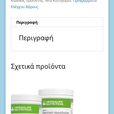
Κωδικός προϊόντος:
Μ/Δ
Κατηγορία:
Προγράμματα
ποσότητα
Ελέγχου Βάρους
Περιγραφή
Περιγραφή
Σχετικά προϊόντα