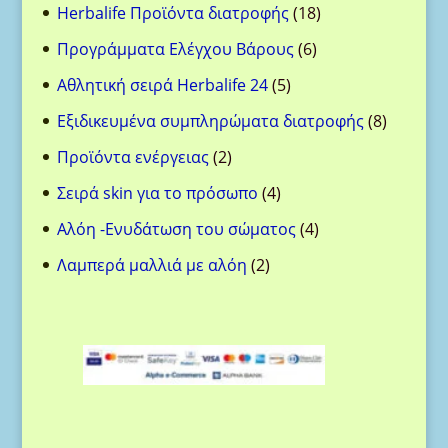
18
Herbalife Προϊόντα διατροφής
18
προϊόντα
6
Προγράμματα Ελέγχου Βάρους
6
προϊόντα
5
Αθλητική σειρά Herbalife 24
5
προϊόντα
8
Eξιδικευμένα συμπληρώματα διατροφής
8
προϊόντ
2
Προϊόντα ενέργειας
2
προϊόντα
4
Σειρά skin για το πρόσωπο
4
προϊόντα
4
Aλόη -Ενυδάτωση του σώματος
4
προϊόντα
2
Λαμπερά μαλλιά με αλόη
2
προϊόντα