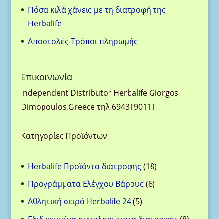
Πόσα κιλά χάνεις με τη διατροφή της
Herbalife
Aποστολές-Τρόποι πληρωμής
Eπικοινωνία
Ιndependent Distributor Herbalife Giorgos
Dimopoulos,Greece τηλ 6943190111
Κατηγορίες Προϊόντων
18
Herbalife Προϊόντα διατροφής
18
προϊόντα
6
Προγράμματα Ελέγχου Βάρους
6
προϊόντα
5
Αθλητική σειρά Herbalife 24
5
προϊόντα
8
Eξιδικευμένα συμπληρώματα διατροφής
8