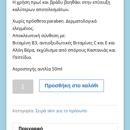
Η χρήση πρωί και βράδυ βοηθάει στην επίτευξη
καλύτερων αποτελεσμάτων.
Χωρίς πρόσθετα paraben. Δερματολογικά
ελεγμένος.
Αποκλειστική σύνθεση με:
Βιταμίνη B3, αντιοξειδωτικές Βιταμίνες C και Ε και
Αλόη Βέρα, εκχύλισμα από σπόρους Καστανιάς και
Πεπτίδια.
Αεροστεγής αντλία 50ml
Ορός
Προσθήκη στο καλάθι
Αντιγήρανσης
-
Serum
Κατηγορία:
Σειρά skin για το πρόσωπο
ποσότητα
Περιγραφή