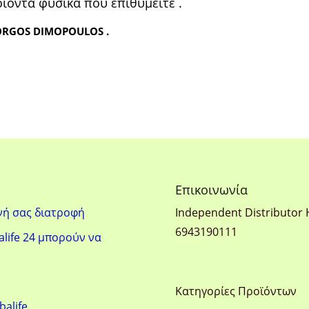
οιόντα φυσικά που επιθυμείτε .
ORGOS DIMOPOULOS .
Eπικοινωνία
νή σας διατροφή
Ιndependent Distributor 
6943190111
life 24 μπορούν να
Κατηγορίες Προϊόντων
balife