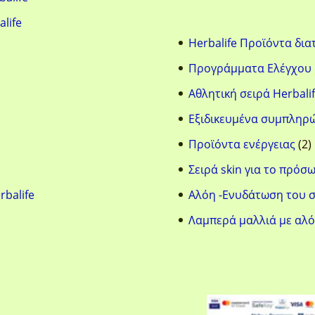
alife
Herbalife Προϊόντα δι
Προγράμματα Ελέγχου
Αθλητική σειρά Herbalif
Eξιδικευμένα συμπληρ
2
Προϊόντα ενέργειας
2
π
Σειρά skin για το πρόσ
rbalife
Aλόη -Ενυδάτωση του 
Λαμπερά μαλλιά με αλ