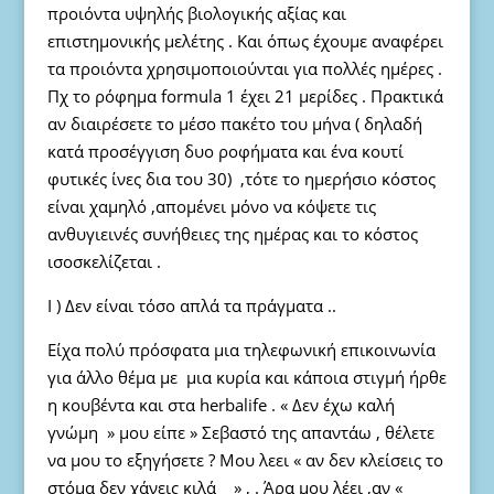
προιόντα υψηλής βιολογικής αξίας και
επιστημονικής μελέτης . Και όπως έχουμε αναφέρει
τα προιόντα χρησιμοποιούνται για πολλές ημέρες .
Πχ το ρόφημα formula 1 έχει 21 μερίδες . Πρακτικά
αν διαιρέσετε το μέσο πακέτο του μήνα ( δηλαδή
κατά προσέγγιση δυο ροφήματα και ένα κουτί
φυτικές ίνες δια του 30) ,τότε το ημερήσιο κόστος
είναι χαμηλό ,απομένει μόνο να κόψετε τις
ανθυγιεινές συνήθειες της ημέρας και το κόστος
ισοσκελίζεται .
Ι ) Δεν είναι τόσο απλά τα πράγματα ..
Είχα πολύ πρόσφατα μια τηλεφωνική επικοινωνία
για άλλο θέμα με μια κυρία και κάποια στιγμή ήρθε
η κουβέντα και στα herbalife . « Δεν έχω καλή
γνώμη » μου είπε » Σεβαστό της απαντάω , θέλετε
να μου το εξηγήσετε ? Μου λεει « αν δεν κλείσεις το
στόμα δεν χάνεις κιλά » , . Άρα μου λέει ,αν «