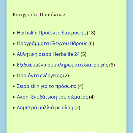
Κατηγορίες Προϊόντων
18
Herbalife Προϊόντα διατροφής
18
προϊόντα
6
Προγράμματα Ελέγχου Βάρους
6
προϊόντα
5
Αθλητική σειρά Herbalife 24
5
προϊόντα
8
Eξιδικευμένα συμπληρώματα διατροφής
8
προϊόντ
2
Προϊόντα ενέργειας
2
προϊόντα
4
Σειρά skin για το πρόσωπο
4
προϊόντα
4
Aλόη -Ενυδάτωση του σώματος
4
προϊόντα
2
Λαμπερά μαλλιά με αλόη
2
προϊόντα