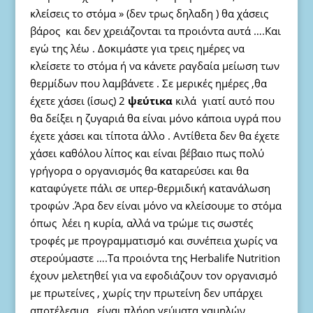
κλείσεις το στόμα » (δεν τρως δηλαδη ) θα χάσεις
βάρος και δεν χρειάζονται τα προιόντα αυτά ….Και
εγώ της λέω . Δοκιμάστε για τρεις ημέρες να
κλείσετε το στόμα ή να κάνετε ραγδαία μείωση των
θερμίδων που λαμβάνετε . Σε μερικές ημέρες ,θα
έχετε χάσει (ίσως) 2
ψεύτικα
κιλά γιατί αυτό που
θα δείξει η ζυγαριά θα είναι μόνο κάποια υγρά που
έχετε χάσει και τίποτα άλλο . Αντίθετα δεν θα έχετε
χάσει καθόλου λίπος και είναι βέβαιο πως πολύ
γρήγορα ο οργανισμός θα καταρεύσει και θα
καταφύγετε πάλι σε υπερ-θερμιδική κατανάλωση
τροφών .Άρα δεν είναι μόνο να κλείσουμε το στόμα
όπως λέει η κυρία, αλλά να τρώμε τις σωστές
τροφές με προγραμματισμό και συνέπεια χωρίς να
στερούμαστε ….Τα προιόντα της Herbalife Nutrition
έχουν μελετηθεί για να εφοδιάζουν τον οργανισμό
με πρωτείνες , χωρίς την πρωτείνη δεν υπάρχει
αποτέλεσμα , είναι πλήρη γεύματα χαμηλών