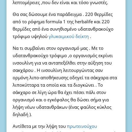
λεπτομέρειες ,που δεν είναι και τόσο γνωστές.
Θα σας δώσουμε ένα παράδειγμα . 220 θερμίδες
από το ρόφημα formula 1 της herbalife και 220
θερμίδες από ένα συνηθισμένο υδατανθρακούχο
τρόφιμο υψηλού
γλυκαιμικού δείκτη
.
Να τι συμβαίνει στον οργανισμό μας . Με το
υδατανθρακούχο τρόφιμο ,ο οργανισμός εκρίνει
ινσουλίνη για να ανταπεξέλθει στην αύξηση του
σακχάρου . Η ινσουλίνη λειτουργώντας σαν
ορμόνη λιπο-αποθήκευσης οδηγεί τα σάκχαρα στα
λιποκύτταρα τα οποία και τα διογκώνει . Το
σάκχαρο σε λίγη ώρα θα έχει πέσει πάλι στον
οργανισμό και ο εγκέφαλος θα δώσει σήμα για
λήψη νέων υδατανθράκων (ένας φαύλος κύκλος
δηλαδή ).
Αντίθετα με την λήψη του
πρωτεινούχου