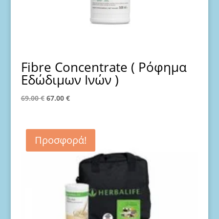
Fibre Concentrate ( Ρόφημα
Εδώδιμων Ινών )
Original
Η
69.00
€
67.00
€
price
τρέχουσα
was:
τιμή
69.00 €.
είναι:
Προσφορά!
67.00 €.