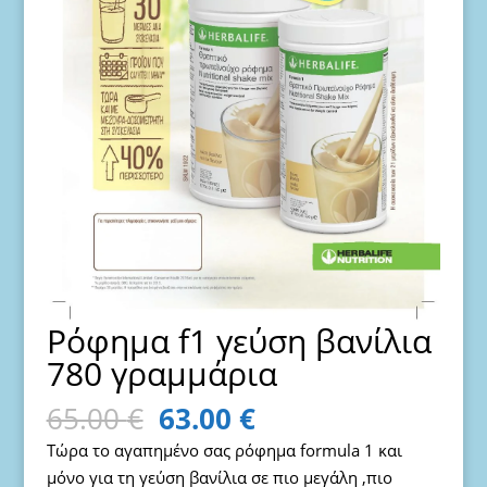
Ρόφημα f1 γεύση βανίλια
780 γραμμάρια
Original
Η
65.00
€
63.00
€
price
τρέχουσα
Τώρα το αγαπημένο σας ρόφημα formula 1 και
was:
τιμή
μόνο για τη γεύση βανίλια σε πιο μεγάλη ,πιο