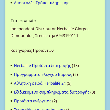
Aποστολές-Τρόποι πληρωμής
Eπικοινωνία
Ιndependent Distributor Herbalife Giorgos
Dimopoulos,Greece τηλ 6943190111
Κατηγορίες Προϊόντων
18
Herbalife Προϊόντα διατροφής
18
προϊόντα
6
Προγράμματα Ελέγχου Βάρους
6
προϊόντα
5
Αθλητική σειρά Herbalife 24
5
προϊόντα
8
Eξιδικευμένα συμπληρώματα διατροφής
8
προϊόντ
2
Προϊόντα ενέργειας
2
προϊόντα
4
Σειρά skin για το πρόσωπο
4