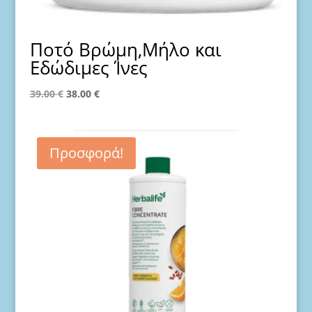
Ποτό Βρώμη,Μήλο και
Εδώδιμες Ίνες
Original
Η
39.00
€
38.00
€
price
τρέχουσα
was:
τιμή
39.00 €.
είναι:
Προσφορά!
38.00 €.