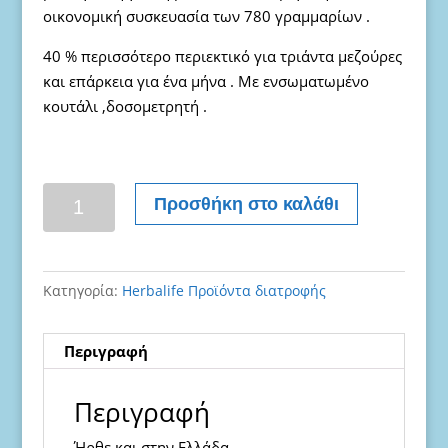
65.00 €.
είναι:
οικονομική συσκευασία των 780 γραμμαρίων .
63.00 €.
40 % περισσότερο περιεκτικό για τριάντα μεζούρες
και επάρκεια για ένα μήνα . Με ενσωματωμένο
κουτάλι ,δοσομετρητή .
Ρόφημα
Προσθήκη στο καλάθι
f1
γεύση
βανίλια
Κατηγορία:
Herbalife Προϊόντα διατροφής
780
γραμμάρια
ποσότητα
Περιγραφή
Περιγραφή
Ήρθε και στην Ελλάδα