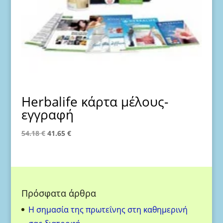
Herbalife κάρτα μέλους-
εγγραφή
Original
Η
54.18
€
41.65
€
price
τρέχουσα
was:
τιμή
54.18 €.
είναι:
41.65 €.
Πρόσφατα άρθρα
H σημασία της πρωτεΐνης στη καθημερινή