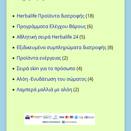
18
Herbalife Προϊόντα διατροφής
18
προϊόντα
6
Προγράμματα Ελέγχου Βάρους
6
προϊόντα
5
Αθλητική σειρά Herbalife 24
5
προϊόντα
8
Eξιδικευμένα συμπληρώματα διατροφής
8
προϊόντ
2
Προϊόντα ενέργειας
2
προϊόντα
4
Σειρά skin για το πρόσωπο
4
προϊόντα
4
Aλόη -Ενυδάτωση του σώματος
4
προϊόντα
2
Λαμπερά μαλλιά με αλόη
2
προϊόντα